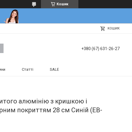
Кошик
КОШИК
+380 (67) 631-26-27
ини
Статті
SALE
итого алюмінію з кришкою і
ним покриттям 28 см Синій (EB-