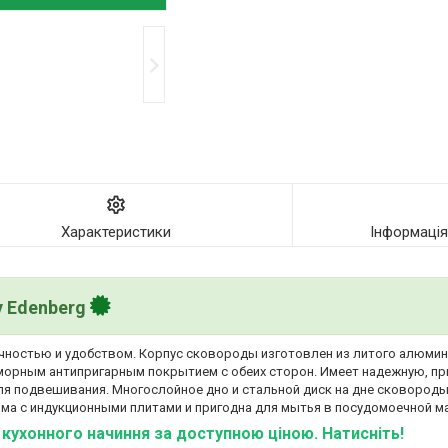
Характеристики
Інформаці
у Edenberg
чностью и удобством. Корпус сковороды изготовлен из литого алюмин
морным антипригарным покрытием с обеих сторон. Имеет надежную, пр
для подвешивания. Многослойное дно и стальной диск на дне сковород
ма с индукционными плитами и пригодна для мытья в посудомоечной м
ї кухонного начиння за доступною ціною. Натисніть!