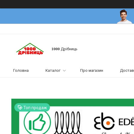
𝟏𝟎𝟎𝟎 Дрібниць
Головна
Каталог
Про магазин
Достав
Топ продаж