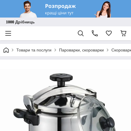
𝟏𝟎𝟎𝟎 Дрібниць
Товари та послуги
Пароварки, скороварки
Скороварк