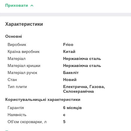
Приховати
Характеристики
Основні
Виробник
Frico
Країна виробник
Китай
Матеріал
Нержавіюча сталь
Матеріал кришки
Нержавіюча сталь
Матеріал ручок
Бакеліт
Стан
Новий
Тип плити
Електрична, Газова,
Склокерамічна
Користувальницькі характеристики
Гарантія
6 місяців
Наявність
є
Об'єм скороварки, л
5