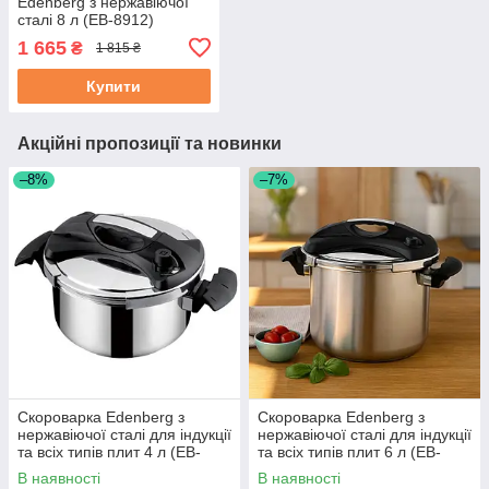
Edenberg з нержавіючої
сталі 8 л (EB-8912)
каструля для соку
1 665
₴
1 815 ₴
Эденберг
Купити
Акційні пропозиції та новинки
–8%
–7%
Скороварка Edenberg з
Скороварка Edenberg з
нержавіючої сталі для індукції
нержавіючої сталі для індукції
та всіх типів плит 4 л (EB-
та всіх типів плит 6 л (EB-
5741)
5742)
В наявності
В наявності