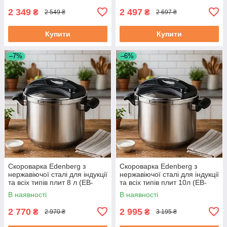
2 349
2 497
₴
₴
2 549 ₴
2 697 ₴
Купити
Купити
–7%
–6%
Скороварка Edenberg з
Скороварка Edenberg з
нержавіючої сталі для індукції
нержавіючої сталі для індукції
та всіх типів плит 8 л (EB-
та всіх типів плит 10л (EB-
5743)
5744)
В наявності
В наявності
2 770
2 995
₴
₴
2 970 ₴
3 195 ₴