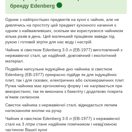
бренду Edenberg
Одним з найпростіших предметів на кухні є чайник, але не
дивлячись на простоту цей предмет кухонного начиння є
одним з найважливіших, оскільки ми користуємося чайником
кілька разів в день. Цей маленький працівник завжди під
рукою і готовий зігріти для нас воду і настрій.
Чайник зі свистком Edenberg 3.0 л (EB-1977) виготовлений з
нержавіючої сталі, це надійний, довговічний і екологічний
матеріал.
Подвійне капсульне індукційне дно чайника зі свистком
Edenberg (EB-1977) прекрасно підійде як для індукційних
плит, так і для газових, електричних або склокерамічних плит.
Ручка чайника має ергономічну форму і не нагрівається при
використанні, так як виконана з бакеліту і додатково покрита
м'яким силіконом.
Свисток чайника з нержавіючої сталі, відкидається легким
натисканням кнопки на ручці.
Чайник зі свистком Edenberg 3.0 л (EB-1977) з нержавіючої
сталі на 3 літри стане надійним помічником і невід'ємною
частиною Вашої кухні