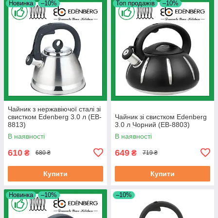
Новинка
–10%
Топ продажів
–10%
Чайник з нержавіючої сталі зі
свистком Edenberg 3.0 л (EB-
Чайник зі свистком Edenberg
8813)
3.0 л Чорний (EB-8803)
В наявності
В наявності
610
649
₴
₴
680 ₴
719 ₴
Купити
Купити
Новинка
–10%
–10%