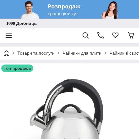
𝟏𝟎𝟎𝟎 Дрібниць
Товари та послуги
Чайники для плити
Чайник зі сви
Топ продажів