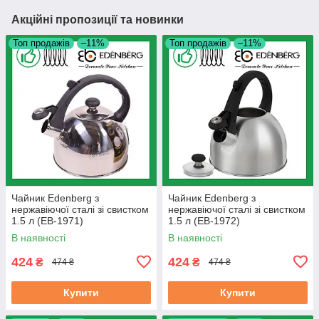
Акційні пропозиції та новинки
Топ продажів
–11%
Топ продажів
–11%
Чайник Edenberg з
Чайник Edenberg з
нержавіючої сталі зі свистком
нержавіючої сталі зі свистком
1.5 л (EB-1971)
1.5 л (EB-1972)
В наявності
В наявності
424
424
₴
₴
474 ₴
474 ₴
Купити
Купити