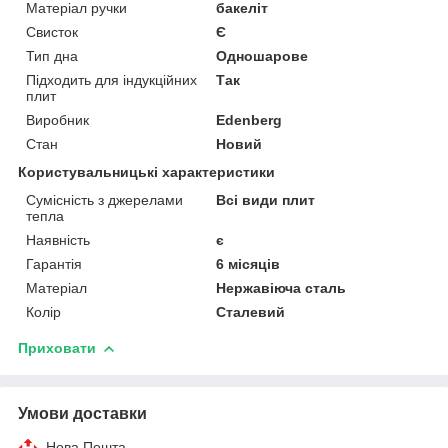
Матеріал ручки
бакеліт
Свисток
Є
Тип дна
Одношарове
Підходить для індукційних
Так
плит
Виробник
Edenberg
Стан
Новий
Користувальницькі характеристики
Сумісність з джерелами
Всі види плит
тепла
Наявність
є
Гарантія
6 місяців
Матеріал
Нержавіюча сталь
Колір
Сталевий
Приховати
Умови доставки
Нова Пошта