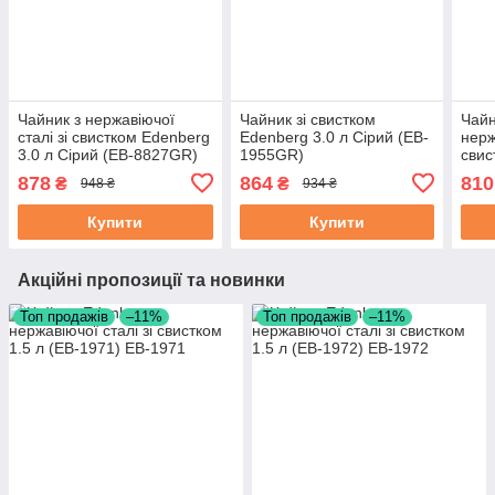
Чайник з нержавіючої
Чайник зі свистком
Чайн
сталі зі свистком Edenberg
Edenberg 3.0 л Сірий (EB-
нерж
3.0 л Сірий (EB-8827GR)
1955GR)
свис
191
878
864
810
₴
₴
948 ₴
934 ₴
Купити
Купити
Акційні пропозиції та новинки
Топ продажів
–11%
Топ продажів
–11%