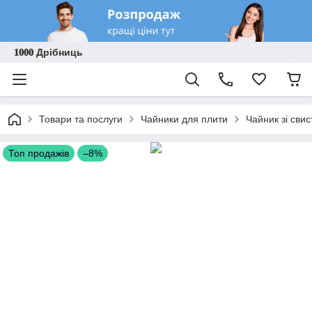
𝟏𝟎𝟎𝟎 Дрібниць
Товари та послуги
Чайники для плити
Чайник зі сви
Топ продажів
–8%