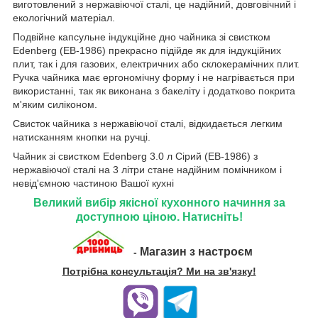
виготовлений з нержавіючої сталі, це надійний, довговічний і
екологічний матеріал.
Подвійне капсульне індукційне дно чайника зі свистком
Edenberg (EB-1986) прекрасно підійде як для індукційних
плит, так і для газових, електричних або склокерамічних плит.
Ручка чайника має ергономічну форму і не нагрівається при
використанні, так як виконана з бакеліту і додатково покрита
м'яким силіконом.
Свисток чайника з нержавіючої сталі, відкидається легким
натисканням кнопки на ручці.
Чайник зі свистком Edenberg 3.0 л Сірий (EB-1986) з
нержавіючої сталі на 3 літри стане надійним помічником і
невід'ємною частиною Вашої кухні
Великий вибір якісної кухонного начиння за
доступною ціною. Натисніть!
Магазин з настроєм
-
Потрібна консультація? Ми на зв'язку!