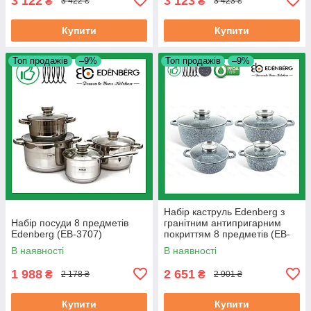
3 122
3 123
₴
₴
3 422 ₴
3 423 ₴
Купити
Купити
Топ продажів
–9%
Топ продажів
–9%
Набір каструль Edenberg з
Набір посуди 8 предметів
гранітним антипригарним
Edenberg (EB-3707)
покриттям 8 предметів (EB-
8035)
В наявності
В наявності
1 988
2 651
₴
₴
2 178 ₴
2 901 ₴
Купити
Купити