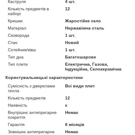
Каструля
4 шт.
Кількість предметів в
12
наборі
Кришки
Жаростійке скло
Матеріал
Нержавіюча сталь
Сковорода
1 шт.
Стан
Новий
Сотейник/ківш
1 шт.
Тип дна
Багатошарове
Тип плити
Електрична, Газова,
Індукційна, Склокерамічна
Користувальницькі характеристики
Сумісність з джерелами
Всі види плит
тепла
Кількість предметів
12
Наявність
є
Внутрішнє антипригарне
Немає
покриття
Гарантія
6 місяців
Зовнішнє антипригарне
Немає