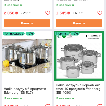
В наявності
В наявності
2 058
1 545
₴
₴
2 258 ₴
1 695 ₴
Купити
Купити
Топ продажів
–9%
Новинка
–9%
Набір каструль з нержавіючої
Набір посуду з 6 предметів
сталі 10 предметів Edenberg
Edenberg (EB-517)
(EB-4090)
В наявності
В наявності