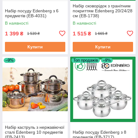
Набір сковорідок з гранітним
Набір посуду Edenberg з 6
покриттям Edenberg 20/24/28
предметів (EB-4031)
см (EB-1738)
В наявності
В наявності
1 399
1 515
₴
₴
1 539 ₴
1 665 ₴
Купити
Купити
–9%
Топ продажів
–9%
Набір каструль з нержавіючої
сталі Edenberg 10 предметів
Набір посуду Edenberg з 8
(EB-2413)
предметів (EB-3717)