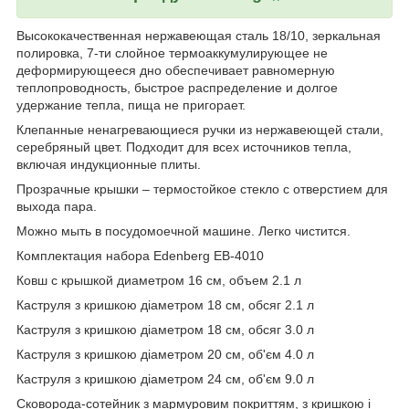
Высококачественная нержавеющая сталь 18/10, зеркальная
полировка, 7-ти слойное термоаккумулирующее не
деформирующееся дно обеспечивает равномерную
теплопроводность, быстрое распределение и долгое
удержание тепла, пища не пригорает.
Клепанные ненагревающиеся ручки из нержавеющей стали,
серебряный цвет. Подходит для всех источников тепла,
включая индукционные плиты.
Прозрачные крышки – термостойкое стекло с отверстием для
выхода пара.
Можно мыть в посудомоечной машине. Легко чистится.
Комплектация набора Edenberg EB-4010
Ковш с крышкой диаметром 16 см, объем 2.1 л
Каструля з кришкою діаметром 18 см, обсяг 2.1 л
Каструля з кришкою діаметром 18 см, обсяг 3.0 л
Каструля з кришкою діаметром 20 см, об'єм 4.0 л
Каструля з кришкою діаметром 24 см, об'єм 9.0 л
Сковорода-сотейник з мармуровим покриттям, з кришкою і