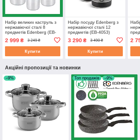
Набір великих каструль з
Набір посуду Edenberg з
Набі
нержавіючої сталі 8
нержавіючої сталі 12
нерж
предметів Edenberg (EB-
предметів (EB-4053)
пред
521)
3731
2 999
3 290
2 7
₴
₴
3 249 ₴
3 490 ₴
Купити
Купити
Акційні пропозиції та новинки
–9%
Топ продажів
–9%