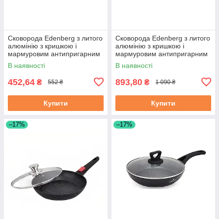
Сковорода Edenberg з литого
Сковорода Edenberg з литого
алюмінію з кришкою і
алюмінію з кришкою і
мармуровим антипригарним
мармуровим антипригарним
покриттям 18 см (EB-7451)
покриттям 28 см (EB-3420)
В наявності
В наявності
452,64
893,80
₴
₴
552 ₴
1 090 ₴
Купити
Купити
–17%
–17%