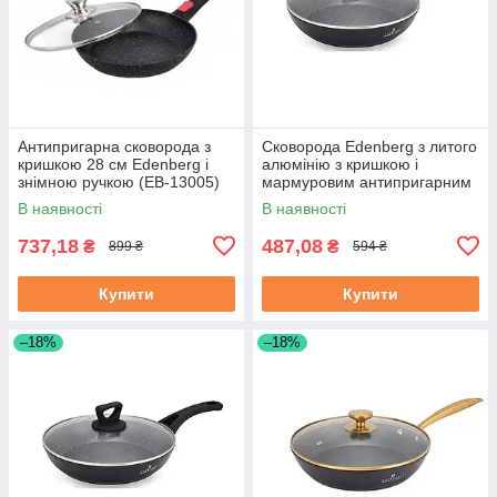
Антипригарна сковорода з
Сковорода Edenberg з литого
кришкою 28 см Edenberg і
алюмінію з кришкою і
знімною ручкою (EB-13005)
мармуровим антипригарним
покриттям 20 см (EB-7452)
В наявності
В наявності
737,18
487,08
₴
₴
899 ₴
594 ₴
Купити
Купити
–18%
–18%