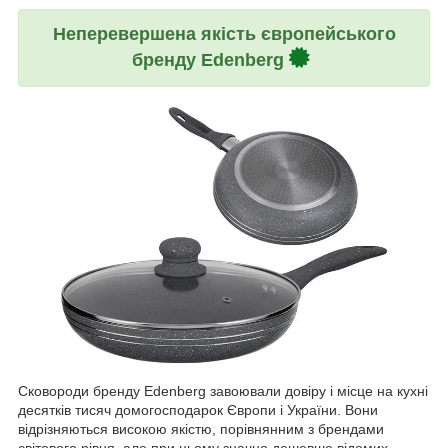
Неперевершена якість європейського
бренду Edenberg
Сковороди бренду Edenberg завоювали довіру і місце на кухні
десятків тисяч домогосподарок Європи і України. Вони
відрізняються високою якістю, порівнянним з брендами
світового рівня, але при цьому значно дешевше відомих