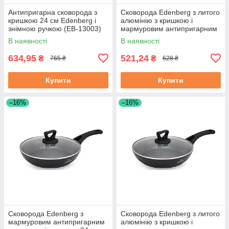
Антипригарна сковорода з
Сковорода Edenberg з литого
кришкою 24 см Edenberg і
алюмінію з кришкою і
знімною ручкою (EB-13003)
мармуровим антипригарним
покриттям 22 см (EB-7453)
В наявності
В наявності
634,95
521,24
₴
₴
765 ₴
628 ₴
Купити
Купити
–16%
–16%
Сковорода Edenberg з
Сковорода Edenberg з литого
мармуровим антипригарним
алюмінію з кришкою і