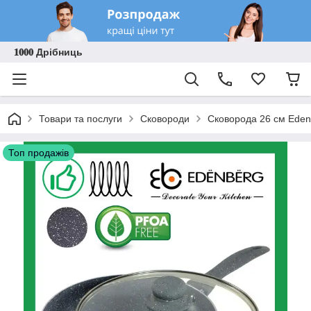
𝟏𝟎𝟎𝟎 Дрібниць
Товари та послуги
Сковороди
Сковорода 26 см Eden
Топ продажів