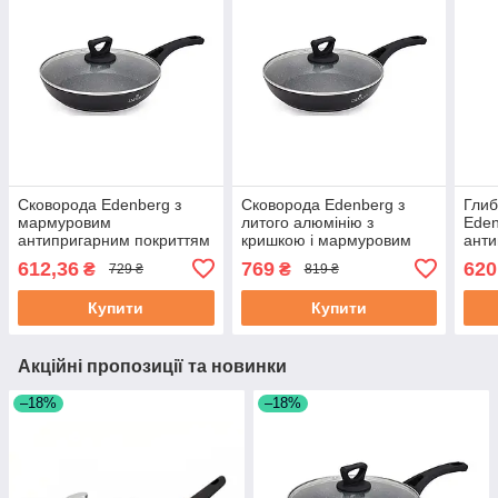
Сковорода Edenberg з
Сковорода Edenberg з
Глиб
мармуровим
литого алюмінію з
Eden
антипригарним покриттям
кришкою і мармуровим
анти
і кришкою 24 см (EB-7454)
антипригарним покриттям
та к
612,36
769
620
₴
₴
729 ₴
819 ₴
28 см (EB-7456)
Купити
Купити
Акційні пропозиції та новинки
–18%
–18%