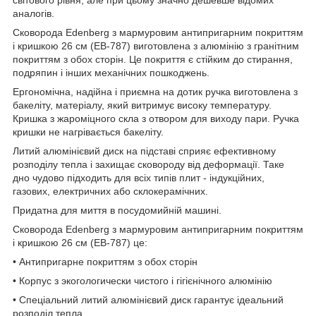
аналогів.
Сковорода Edenberg з мармуровим антипригарним покриттям
і кришкою 26 см (EB-787) виготовлена з алюмінію з гранітним
покриттям з обох сторін. Це покриття є стійким до стирання,
подряпин і інших механічних пошкоджень.
Ергономічна, надійна і приємна на дотик ручка виготовлена з
бакеліту, матеріалу, який витримує високу температуру.
Кришка з жароміцного скла з отвором для виходу пари. Ручка
кришки не нагрівається бакеліту.
Литий алюмінієвий диск на підставі сприяє ефективному
розподілу тепла і захищає сковороду від деформації. Таке
дно чудово підходить для всіх типів плит - індукційних,
газових, електричних або склокерамічних.
Придатна для миття в посудомийній машині.
Сковорода Edenberg з мармуровим антипригарним покриттям
і кришкою 26 см (EB-787) це:
• Антипригарне покриттям з обох сторін
• Корпус з экогологически чистого і гігієнічного алюмінію
• Спеціальний литий алюмінієвий диск гарантує ідеальний
розподіл тепла