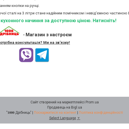
анням кнопки на ручці.
чої сталі на 3 літри стане надійним помічником і невід'ємною частиною 
ї кухонного начиння за доступною ціною. Натисніть!
Магазин з настроєм
-
отрібна консультація? Ми на зв'язку!
Сайт створений на маркетплейсі
Prom.ua
Продавець на Bigl.ua
"𝟏𝟎𝟎𝟎 Дрібниць" |
Поскаржитися на контент
|
Політика конфіденційності
Select Language
▼