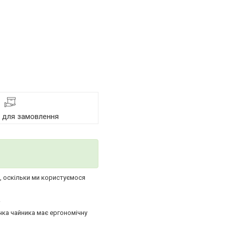
я для замовлення
х, оскільки ми користуємося
.
чка чайника має ергономічну