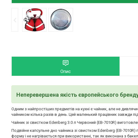
Опис
Неперевершена якість європейського бренд
Одним з найпростіших предметів на кухні є чайник, але не дивляч
чайником кілька разів в день. Цей маленький працівник завжди під 
Чайник зі свистком Edenberg 3.0 л Червоний (EB-7010R) виготовлен
Подвійне капсульне дно чайника зі свистком Edenberg (EB-7010R) 
форму і не нагрівається при використанні, так як виконана з баке