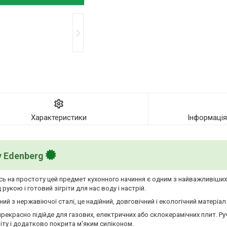
Характеристики
Інформаці
у Edenberg
ись на простоту цей предмет кухонного начиння є одним з найважливіши
рукою і готовий зігріти для нас воду і настрій.
ий з нержавіючої сталі, це надійний, довговічний і екологічний матеріал
прекрасно підійде для газових, електричних або склокерамічних плит. Ру
літу і додатково покрита м'яким силіконом.