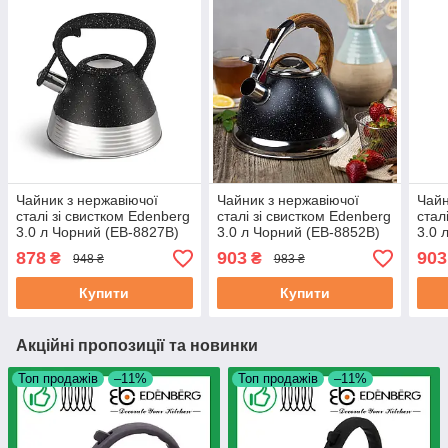
Чайник з нержавіючої
Чайник з нержавіючої
Чайн
сталі зі свистком Edenberg
сталі зі свистком Edenberg
стал
3.0 л Чорний (EB-8827B)
3.0 л Чорний (EB-8852B)
3.0 
878
903
903
₴
₴
948 ₴
983 ₴
Купити
Купити
Акційні пропозиції та новинки
Топ продажів
–11%
Топ продажів
–11%