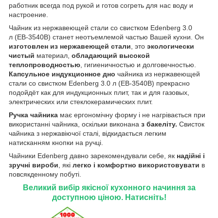
работник всегда под рукой и готов согреть для нас воду и
настроение.
Чайник из нержавеющей стали со свистком Edenberg 3.0
л (EB-3540B) станет неотъемлемой частью Вашей кухни. Он
изготовлен из нержавеющей стали
, это
экологически
чистый
материал,
обладающий высокой
теплопроводностью
, гигиеничностью и долговечностью.
Капсульное индукционное дно
чайника из нержавеющей
стали со свистком Edenberg 3.0 л (EB-3540B) прекрасно
подойдёт как для индукционных плит, так и для газовых,
электрических или стеклокерамических плит.
Ручка чайника
має ергономічну форму і не нагрівається при
використанні чайника, оскільки виконана
з бакеліту.
Свисток
чайника з нержавіючої сталі, відкидається легким
натисканням кнопки на ручці.
Чайники Edenberg давно зарекомендували себе, як
надійні і
зручні вироби
, які
легко і комфортно використовувати
в
повсякденному побуті.
Великий вибір якісної кухонного начиння за
доступною ціною. Натисніть!