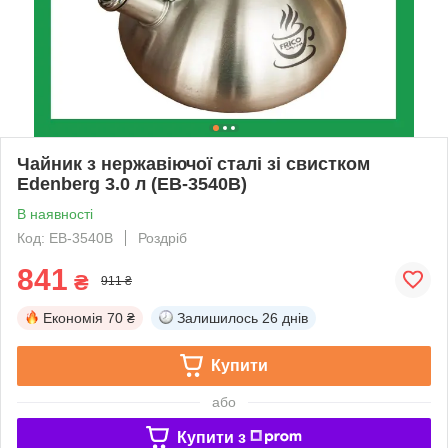
Чайник з нержавіючої сталі зі свистком
Edenberg 3.0 л (EB-3540B)
В наявності
Код: EB-3540B
Роздріб
841
₴
911 ₴
Економія
70 ₴
Залишилось
26 днів
Купити
або
Купити з