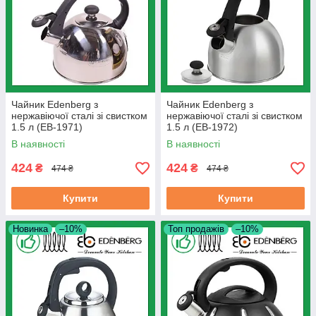
Чайник Edenberg з
Чайник Edenberg з
нержавіючої сталі зі свистком
нержавіючої сталі зі свистком
1.5 л (EB-1971)
1.5 л (EB-1972)
В наявності
В наявності
424
424
₴
₴
474 ₴
474 ₴
Купити
Купити
Новинка
–10%
Топ продажів
–10%