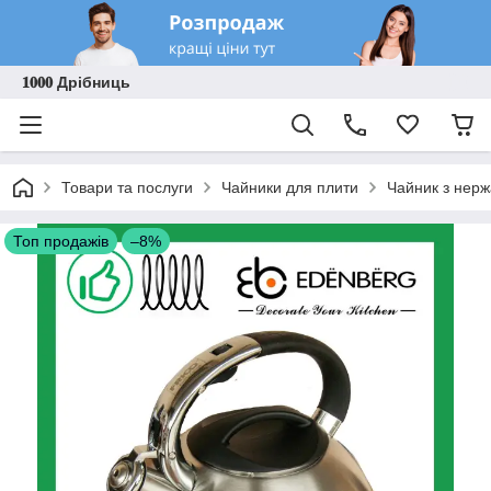
𝟏𝟎𝟎𝟎 Дрібниць
Товари та послуги
Чайники для плити
Чайник з нержа
Топ продажів
–8%