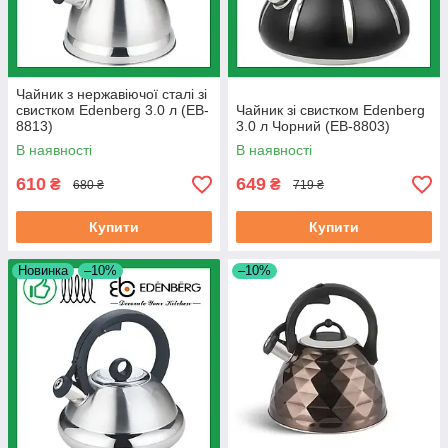
Чайник з нержавіючої сталі зі
свистком Edenberg 3.0 л (EB-
Чайник зі свистком Edenberg
8813)
3.0 л Чорний (EB-8803)
В наявності
В наявності
610
649
₴
₴
680 ₴
719 ₴
Купити
Купити
Новинка
–10%
–10%