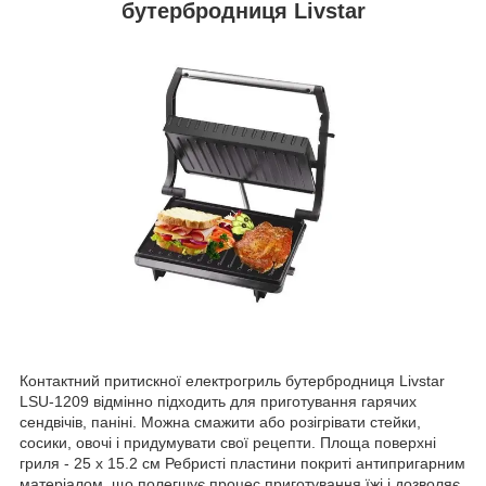
бутербродниця Livstar
Контактний притискної електрогриль бутербродниця Livstar
LSU-1209 відмінно підходить для приготування гарячих
сендвічів, паніні. Можна смажити або розігрівати стейки,
сосики, овочі і придумувати свої рецепти. Площа поверхні
гриля - 25 х 15.2 см Ребристі пластини покриті антипригарним
матеріалом, що полегшує процес приготування їжі і дозволяє