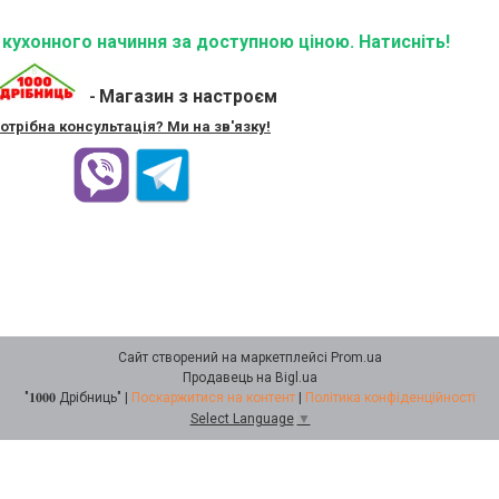
ї кухонного начиння за доступною ціною. Натисніть!
Магазин з настроєм
-
отрібна консультація? Ми на зв'язку!
Сайт створений на маркетплейсі
Prom.ua
Продавець на Bigl.ua
"𝟏𝟎𝟎𝟎 Дрібниць" |
Поскаржитися на контент
|
Політика конфіденційності
Select Language
▼