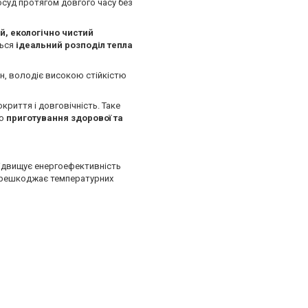
осуд протягом довгого часу без
й, екологічно чистий
ться
ідеальний розподіл тепла
, володіє високою стійкістю
криття і довговічність. Таке
єю
приготування здорової та
 підвищує енергоефективність
 перешкоджає температурних