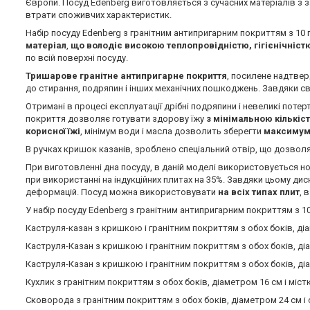
Європи. Посуд Edenberg виготовляється з сучасних матеріалів з 
втрати споживчих характеристик.
Набір посуду Edenberg з гранітним антипригарним покриттям з 10 
матеріал
,
що володіє
високою теплопровідністю, гігієнічніст
по всій поверхні посуду.
Тришарове гранітне антипригарне покриття
, посилене надтве
до стирання, подряпин і інших механічних пошкоджень. Завдяки св
Отримані в процесі експлуатації дрібні подряпини і невеликі поте
покриття дозволяє готувати здорову їжу
з мінімальною кількіс
корисної їжі
, мінімум води і масла дозволить зберегти
максимум 
В ручках кришок казанів, зроблено спеціальний отвір, що дозволя
При виготовленні дна посуду, в даній моделі використовується нов
при використанні на індукційних плитах на 35%. Завдяки цьому ди
деформацій. Посуд можна використовувати
на всіх типах плит
, 
У набір посуду Edenberg з гранітним антипригарним покриттям з 10
Каструля-казан з кришкою і гранітним покриттям з обох боків, діа
Каструля-Казан з кришкою і гранітним покриттям з обох боків, діа
Каструля-Казан з кришкою і гранітним покриттям з обох боків, діа
Кухлик з гранітним покриттям з обох боків, діаметром 16 см і містк
Сковорода з гранітним покриттям з обох боків, діаметром 24 см і 