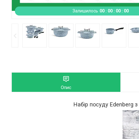
Залишилось
0
0
0
0
0
0
0
0
Опис
Набір посуду Edenberg з