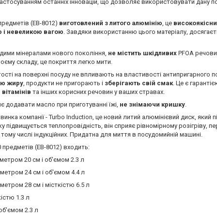
застосуванням останніх інновацій, що дозволяє використовувати дану п
предметів (EB-8012)
виготовлений з литого алюмінію
, це
високоякісни
ю і невеликою вагою
. Завдяки використанню цього матеріалу, досягає
рдими мінералами нового покоління,
не містить шкідливих
PFOA речовин
оєму складу, це покриття легко мити.
ртості на поверхні посуду не впливають на властивості антипригарного по
тю жиру
, продукти не пригорають і
зберігають свій смак
. Це є гаранті
вітамінів
та інших корисних речовин у ваших стравах.
є додавати масло при приготуванні їжі,
не знімаючи кришку
.
инка компанії - Turbo Induction, це новий литий алюмінієвий диск, який
ску підвищується теплопровідність, він сприяє рівномірному розігріву,
в тому числі індукційних. Придатна для миття в посудомийній машині.
 предметів (EB-8012) входить:
метром 20 см і об'ємом 2.3 л
метром 24 см і об'ємом 4.4 л
метром 28 см і місткістю 6.5 л
істю 1.3 л
об'ємом 2.3 л