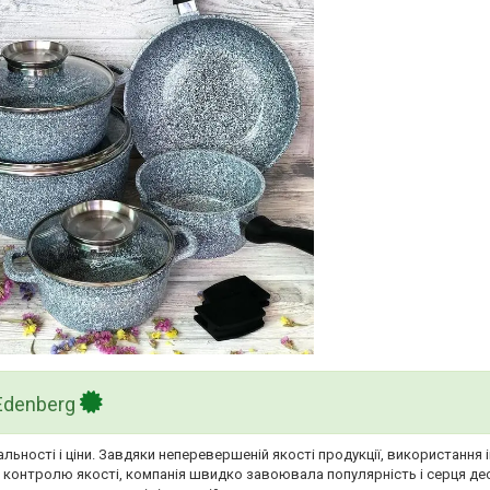
Edenberg
льності і ціни. Завдяки неперевершеній якості продукції, використання 
у контролю якості, компанія швидко завоювала популярність і серця де