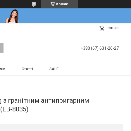
Кошик
КОШИК
+380 (67) 631-26-27
ини
Статті
SALE
g з гранітним антипригарним
(EB-8035)