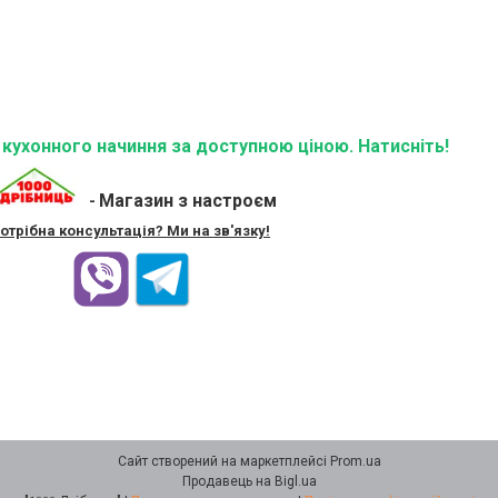
ї кухонного начиння за доступною ціною. Натисніть!
Магазин з настроєм
-
отрібна консультація? Ми на зв'язку!
Сайт створений на маркетплейсі
Prom.ua
Продавець на Bigl.ua