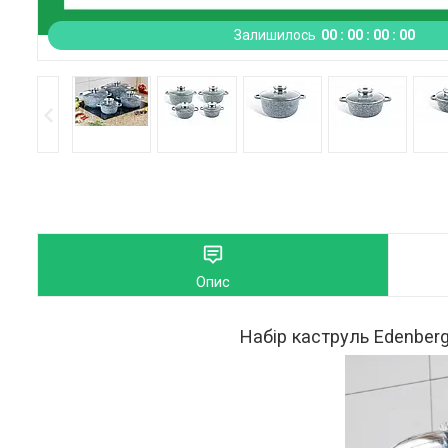
Залишилось
0
0
0
0
0
0
0
0
Опис
Набір каструль Edenber