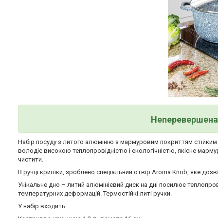
Неперевершена 
Набір посуду з литого алюмінію з мармуровим покриттям стійким д
володіє високою теплопровідністю і екологічністю, якісне мармур
чистити.
В ручці кришки, зроблено спеціальний отвір Aroma Knob, яке дозв
Унікальне дно – литий алюмінієвий диск на дні посилює теплопров
температурних деформацій. Термостійкі литі ручки.
У набір входить: