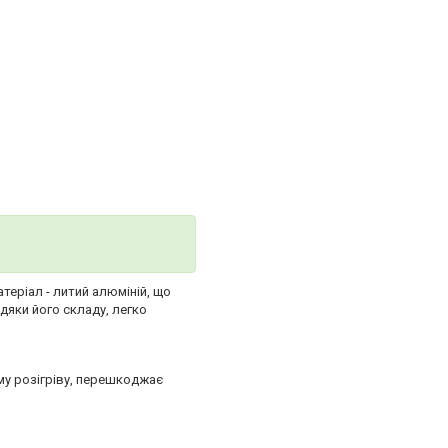
теріал - литий алюміній, що
дяки його складу, легко
ому розігріву, перешкоджає