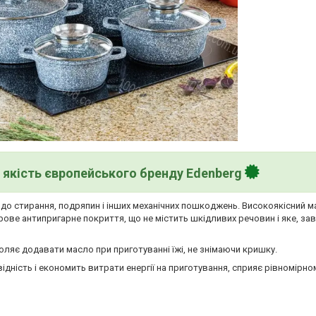
якість європейського бренду Edenberg
о стирання, подряпин і інших механічних пошкоджень. Високоякісний ма
ове антипригарне покриття, що не містить шкідливих речовин і яке, зав
оляє додавати масло при приготуванні їжі, не знімаючи кришку.
ідність і економить витрати енергії на приготування, сприяє рівномірн