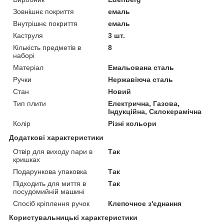
Зовнішнє покриття
емаль
Внутрішнє покриття
емаль
Каструля
3 шт.
Кількість предметів в
8
наборі
Матеріал
Емальована сталь
Ручки
Нержавіюча сталь
Стан
Новий
Тип плити
Електрична, Газова,
Індукційна, Склокерамічна
Колір
Різні кольори
Додаткові характеристики
Отвір для виходу пари в
Так
кришках
Подарункова упаковка
Так
Підходить для миття в
Так
посудомийній машині
Спосіб кріплення ручок
Клепочное з'єднання
Користувальницькі характеристики