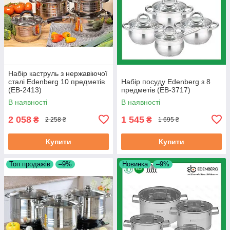
Набір каструль з нержавіючої
сталі Edenberg 10 предметів
Набір посуду Edenberg з 8
(EB-2413)
предметів (EB-3717)
В наявності
В наявності
2 058
1 545
₴
₴
2 258 ₴
1 695 ₴
Купити
Купити
Топ продажів
–9%
Новинка
–9%