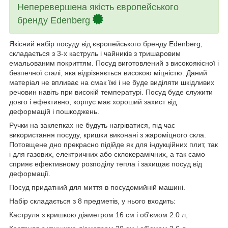
Неперевершена якість європейського
бренду Edenberg
Якісний набір посуду від європейського бренду Edenberg,
складається з 3-х каструль і чайників з тришаровим
емальованим покриттям. Посуд виготовлений з високоякісної і
безпечної сталі, яка відрізняється високою міцністю. Даний
матеріал не впливає на смак їжі і не буде виділяти шкідливих
речовин навіть при високій температурі. Посуд буде служити
довго і ефективно, корпус має хороший захист від
деформацій і пошкоджень.
Ручки на заклепках не будуть нагріватися, під час
використання посуду, кришки виконані з жароміцного скла.
Потовщене дно прекрасно підійде як для індукційних плит, так
і для газових, електричних або склокерамічних, а так само
сприяє ефективному розподілу тепла і захищає посуд від
деформації.
Посуд придатний для миття в посудомийній машині.
Набір складається з 8 предметів, у нього входить:
Каструля з кришкою діаметром 16 см і об'ємом 2.0 л,