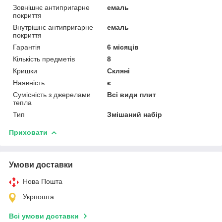
Зовнішнє антипригарне
емаль
покриття
Внутрішнє антипригарне
емаль
покриття
Гарантія
6 місяців
Кількість предметів
8
Кришки
Скляні
Наявність
є
Сумісність з джерелами
Всі види плит
тепла
Тип
Змішаний набір
Приховати
Умови доставки
Нова Пошта
Укрпошта
Всі умови доставки