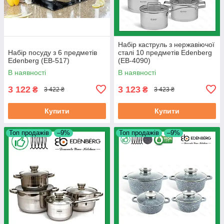
Набір каструль з нержавіючої
Набір посуду з 6 предметів
сталі 10 предметів Edenberg
Edenberg (EB-517)
(EB-4090)
В наявності
В наявності
3 122
3 123
₴
₴
3 422 ₴
3 423 ₴
Купити
Купити
Топ продажів
–9%
Топ продажів
–9%