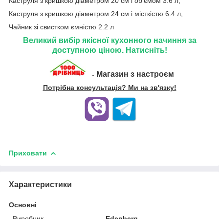
Каструля з кришкою діаметром 20 см і об'ємом 3.6 л,
Каструля з кришкою діаметром 24 см і місткістю 6.4 л,
Чайник зі свистком ємністю 2.2 л
Великий вибір якісної кухонного начиння за
доступною ціною. Натисніть!
Магазин з настроєм
-
Потрібна консультація? Ми на зв'язку!
Приховати
Характеристики
Основні
Виробник
Edenberg