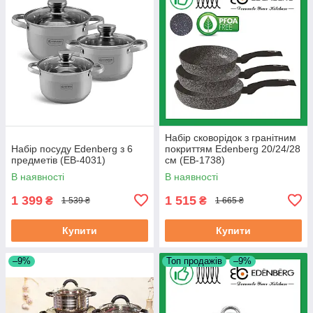
Набір сковорідок з гранітним
Набір посуду Edenberg з 6
покриттям Edenberg 20/24/28
предметів (EB-4031)
см (EB-1738)
В наявності
В наявності
1 399
1 515
₴
₴
1 539 ₴
1 665 ₴
Купити
Купити
–9%
Топ продажів
–9%