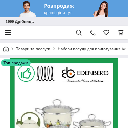
𝟏𝟎𝟎𝟎 Дрібниць
Товари та послуги
Набори посуду для приготування їжі
Топ продажів