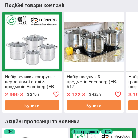
Подібні товари компанії
Набір великих каструль з
Набір посуду з 6
Набі
нержавіючої сталі 8
предметів Edenberg (EB-
гран
предметів Edenberg (EB-
517)
покр
521)
(EB-
2 999
3 122
3 1
₴
₴
3 249 ₴
3 422 ₴
Купити
Купити
Акційні пропозиції та новинки
–9%
Топ продажів
–9%