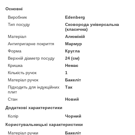
Основні
Виробник
Edenberg
Тип посуду
Сковорода універсальна
(класична)
Матеріал
Алюміній
Антипригарне покриття
Мармур
Форма
Кругла
Верхній діаметр посуду
24 (см)
Кришка
Немає
Кількість ручок
1
Матеріал ручок
Бакеліт
Підходить для індукційних
Так
плит
Стан
Новий
Додаткові характеристики
Колір
Чорний
Користувальницькі характеристики
Матеріал ручки
Бакеліт