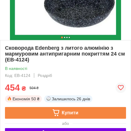
Сковорода Edenberg з литого алюмінію з
мармуровим антипригарним покриттям 24 см
(EB-4124)
В наявності
Код: EB-4124
Роздріб
454
₴
504 ₴
Економія
50 ₴
Залишилось
26 днів
Купити
або