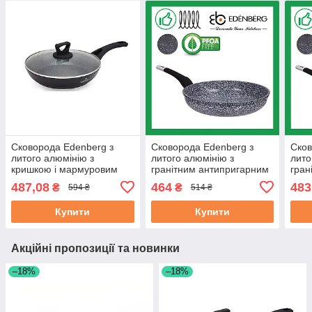
Сковорода Edenberg з
Сковорода Edenberg з
Сков
литого алюмінію з
литого алюмінію з
лито
кришкою і мармуровим
гранітним антипригарним
гран
антипригарним покриттям
покриттям 20 см (EB-
покр
487,08
464
483
₴
₴
594 ₴
514 ₴
20 см (EB-7452)
9152)
9153
Купити
Купити
Акційні пропозиції та новинки
–18%
–18%