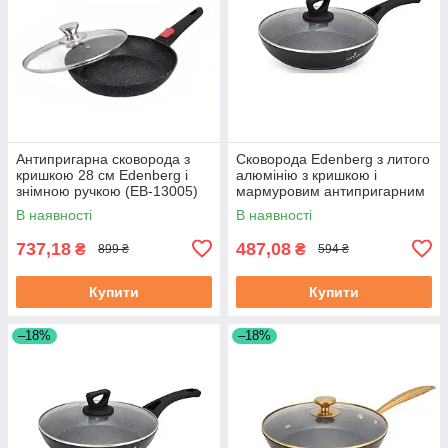
Антипригарна сковорода з
Сковорода Edenberg з литого
кришкою 28 см Edenberg і
алюмінію з кришкою і
знімною ручкою (EB-13005)
мармуровим антипригарним
покриттям 20 см (EB-7452)
В наявності
В наявності
737,18
487,08
₴
₴
899 ₴
594 ₴
Купити
Купити
–18%
–18%