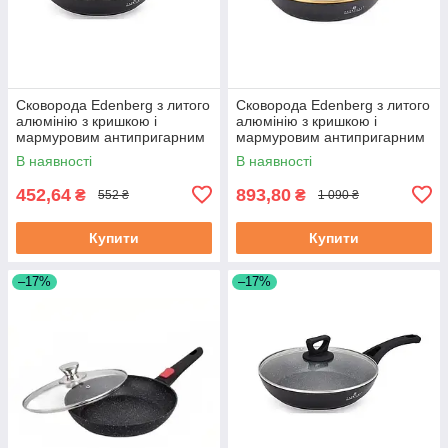
Сковорода Edenberg з литого
Сковорода Edenberg з литого
алюмінію з кришкою і
алюмінію з кришкою і
мармуровим антипригарним
мармуровим антипригарним
покриттям 18 см (EB-7451)
покриттям 28 см (EB-3420)
В наявності
В наявності
452,64
893,80
₴
₴
552 ₴
1 090 ₴
Купити
Купити
–17%
–17%