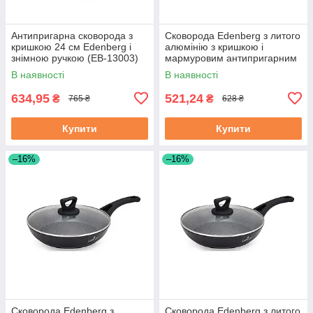
Антипригарна сковорода з
Сковорода Edenberg з литого
кришкою 24 см Edenberg і
алюмінію з кришкою і
знімною ручкою (EB-13003)
мармуровим антипригарним
покриттям 22 см (EB-7453)
В наявності
В наявності
634,95
521,24
₴
₴
765 ₴
628 ₴
Купити
Купити
–16%
–16%
Сковорода Edenberg з
Сковорода Edenberg з литого