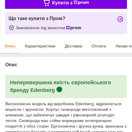
Купити з
Що таке купити з Пром?
Замовлення під захистом
Опис
Характеристики
Доставка
Оплата
Умови п
Опис
Неперевершена якість європейського
бренду Edenberg
Високоякісна модель від виробника Edenberg, відрізняється
міцністю і зручністю. Корпус сковороди виготовлений з
алюмінію, що забезпечує швидке і рівномірний розподіл
тепла. Сковорода має стійке мармурове антипригарне
покриття з обох сторін. Ергономічна і зручна ручка, виконана з
жароміцного бакеліту з покриттям soft touch чорного кольору.