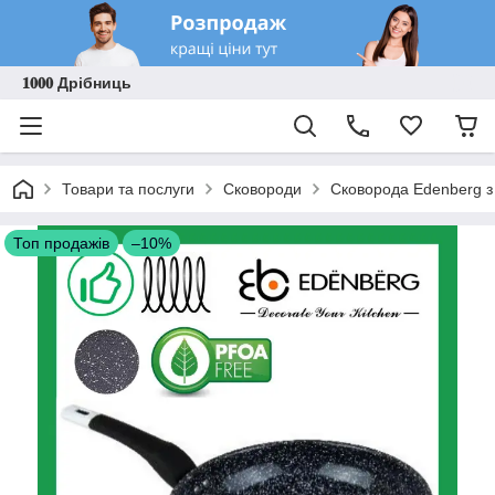
𝟏𝟎𝟎𝟎 Дрібниць
Товари та послуги
Сковороди
Сковорода Edenberg з
Топ продажів
–10%