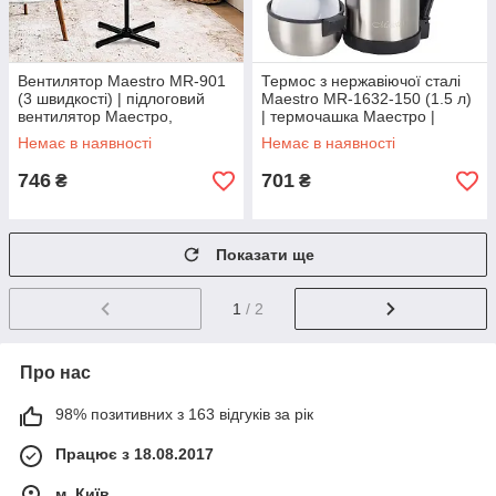
Вентилятор Maestro MR-901
Термос з нержавіючої сталі
(3 швидкості) | підлоговий
Maestro MR-1632-150 (1.5 л)
вентилятор Маестро,
| термочашка Маестро |
Маестро
термокружка Маестро
Немає в наявності
Немає в наявності
746
701
₴
₴
Показати ще
1
/ 2
Про нас
98% позитивних з 163 відгуків за рік
Працює з 18.08.2017
м. Київ