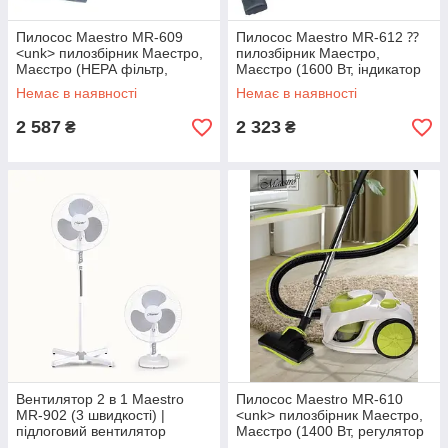
Пилосос Maestro MR-609
Пилосос Maestro MR-612 ⁇
<unk> пилозбірник Маестро,
пилозбірник Маестро,
Маєстро (НЕРА фільтр,
Маєстро (1600 Вт, індикатор
багатоступеневе очищення,
наповнення мішка, регулятор
Немає в наявності
Немає в наявності
великі колеса)
потужності)
2 587
2 323
₴
₴
Вентилятор 2 в 1 Maestro
Пилосос Maestro MR-610
MR-902 (3 швидкості) |
<unk> пилозбірник Маестро,
підлоговий вентилятор
Маєстро (1400 Вт, регулятор
Маестро | настінний
потужності, підвищена