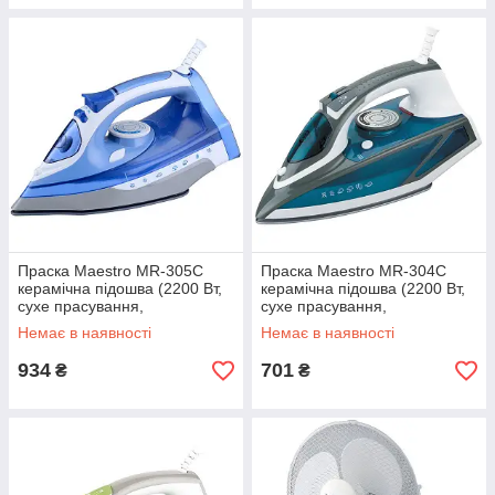
Праска Maestro MR-305C
Праска Maestro MR-304C
керамічна підошва (2200 Вт,
керамічна підошва (2200 Вт,
сухе прасування,
сухе прасування,
розбризкування,
розбризкування,
Немає в наявності
Немає в наявності
відпарювання), праска
відпарювання), праска
Маестро
Маестро
934
701
₴
₴