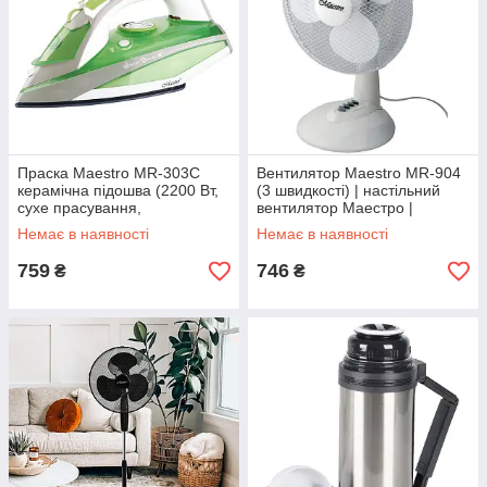
Праска Maestro MR-303C
Вентилятор Maestro MR-904
керамічна підошва (2200 Вт,
(3 швидкості) | настільний
сухе прасування,
вентилятор Маестро |
розбризкування,
підлоговий вентилятор
Немає в наявності
Немає в наявності
відпарювання), праска
Маестро
759
746
₴
₴