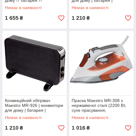
дому ⁇ батарея ⁇
для дому | батарея |
тепловентилятор Маестро
тепловентилятор Маестро,
Немає в наявності
Немає в наявності
Маестро
1 655
1 210
₴
₴
Конвекційний обігрівач
Праска Maestro MR-308 з
Maestro MR-926 | конвектори
нержавіючої сталі (2200 Вт,
для дому | батарея |
сухе прасування,
тепловентилятор Маестро,
розбризкування, вертикальне
Немає в наявності
Немає в наявності
Маестро
відпарювання)
1 210
1 016
₴
₴