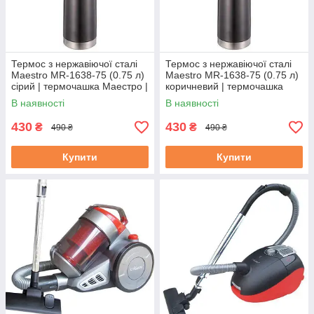
Термос з нержавіючої сталі
Термос з нержавіючої сталі
Maestro MR-1638-75 (0.75 л)
Maestro MR-1638-75 (0.75 л)
сірий | термочашка Маестро |
коричневий | термочашка
термокружка Маестро
Маестро | термокружка
В наявності
В наявності
Маестро
430
430
₴
₴
490 ₴
490 ₴
Купити
Купити