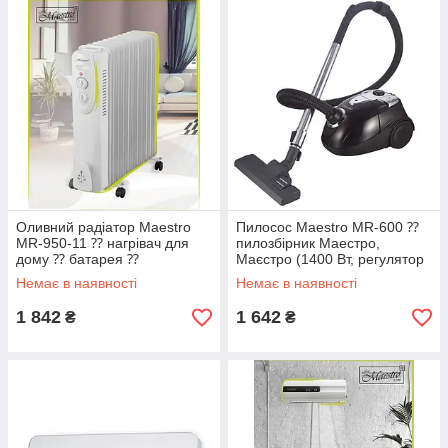
Оливний радіатор Maestro
Пилосос Maestro MR-600 ⁇
MR-950-11 ⁇ нагрівач для
пилозбірник Маестро,
дому ⁇ батарея ⁇
Маєстро (1400 Вт, регулятор
тепловентилятор Маестро
потужності, підвищена
Немає в наявності
Немає в наявності
маневровість)
1 842
1 642
₴
₴