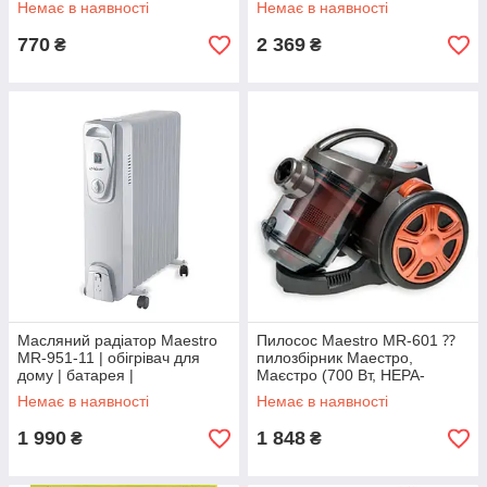
Немає в наявності
Немає в наявності
вентилятор Маестро
маневровість)
770
2 369
₴
₴
Масляний радіатор Maestro
Пилосос Maestro MR-601 ⁇
MR-951-11 | обігрівач для
пилозбірник Маестро,
дому | батарея |
Маєстро (700 Вт, HEPA-
тепловентилятор Маестро,
фільтр, циклонна система
Немає в наявності
Немає в наявності
Маестро
фільтрації)
1 990
1 848
₴
₴