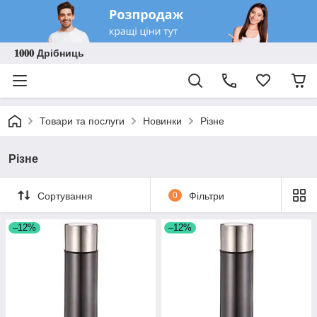
𝟏𝟎𝟎𝟎 Дрібниць
Товари та послуги
Новинки
Різне
Різне
Сортування
0
Фільтри
–12%
–12%